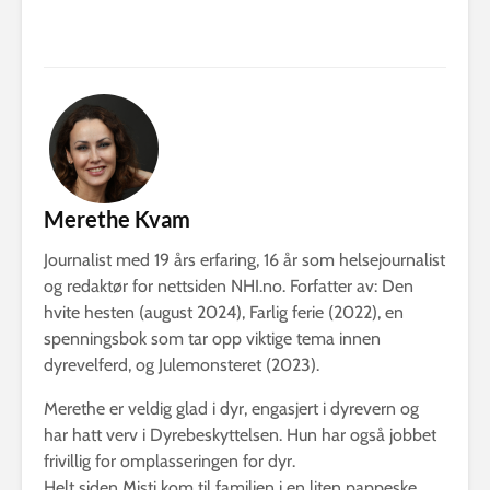
Merethe Kvam
Journalist med 19 års erfaring, 16 år som helsejournalist
og redaktør for nettsiden NHI.no. Forfatter av: Den
hvite hesten (august 2024), Farlig ferie (2022), en
spenningsbok som tar opp viktige tema innen
dyrevelferd, og Julemonsteret (2023).
Merethe er veldig glad i dyr, engasjert i dyrevern og
har hatt verv i Dyrebeskyttelsen. Hun har også jobbet
frivillig for omplasseringen for dyr.
Helt siden Misti kom til familien i en liten pappeske