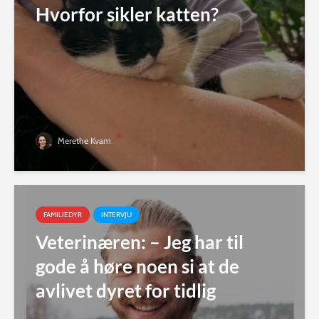
Hvorfor sikler katten?
Merethe Kvam
FAMILIEDYR
INTERVJU
Veterinæren: – Jeg har til
gode å høre noen si at de
avlivet dyret for tidlig