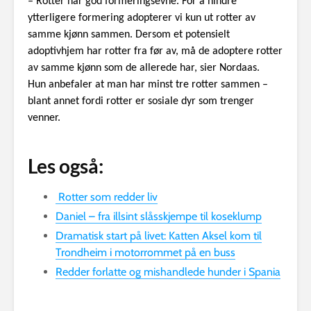
– Rotter har god formeringsevne. For å hindre
ytterligere formering adopterer vi kun ut rotter av
samme kjønn sammen. Dersom et potensielt
adoptivhjem har rotter fra før av, må de adoptere rotter
av samme kjønn som de allerede har, sier Nordaas.
Hun anbefaler at man har minst tre rotter sammen –
blant annet fordi rotter er sosiale dyr som trenger
venner.
Les også:
Rotter som redder liv
Daniel – fra illsint slåsskjempe til koseklump
Dramatisk start på livet: Katten Aksel kom til
Trondheim i motorrommet på en buss
Redder forlatte og mishandlede hunder i Spania