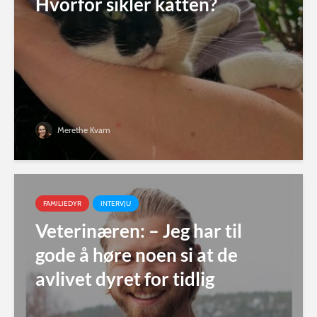
Hvorfor sikler katten?
Merethe Kvam
FAMILIEDYR
INTERVJU
Veterinæren: – Jeg har til
gode å høre noen si at de
avlivet dyret for tidlig