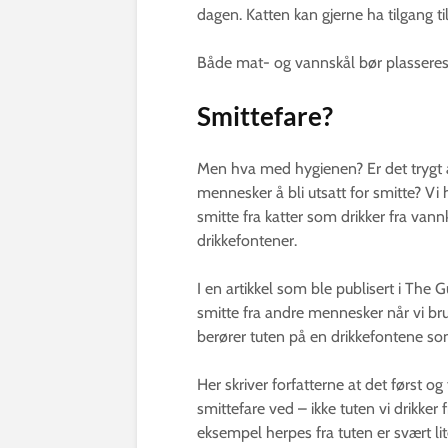
dagen. Katten kan gjerne ha tilgang ti
Både mat- og vannskål bør plasseres
Smittefare?
Men hva med hygienen? Er det trygt å la
mennesker å bli utsatt for smitte? Vi h
smitte fra katter som drikker fra vann
drikkefontener.
I en artikkel som ble publisert i The G
smitte fra andre mennesker når vi bru
berører tuten på en drikkefontene s
Her skriver forfatterne at det først o
smittefare ved – ikke tuten vi drikker f
eksempel herpes fra tuten er svært lit