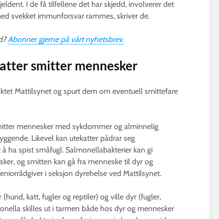
ldent. I de få tilfellene det har skjedd, involverer det
 med svekket immunforsvar rammes, skriver de.
rd?
Abonner gjerne på vårt nyhetsbrev.
katter smitter mennesker
ntaktet Mattilsynet og spurt dem om eventuell smittefare
r smitter mennesker med sykdommer og alminnelig
ebyggende. Likevel kan utekatter pådrar seg
 å ha spist småfugl. Salmonellabakterier kan gi
sker, og smitten kan gå fra menneske til dyr og
eniorrådgiver i seksjon dyrehelse ved Mattilsynet.
(hund, katt, fugler og reptiler) og ville dyr (fugler,
nella skilles ut i tarmen både hos dyr og mennesker