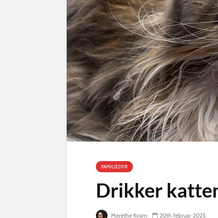
FAMILIEDYR
Drikker katte
Merethe Kvam
20th februar 2025