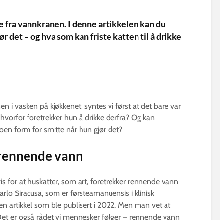
e fra vannkranen. I denne artikkelen kan du
r det – og hva som kan friste katten til å drikke
n i vasken på kjøkkenet, syntes vi først at det bare var
orfor foretrekker hun å drikke derfra? Og kan
oen form for smitte når hun gjør det?
r rennende vann
is for at huskatter, som art, foretrekker rennende vann
arlo Siracusa, som er førsteamanuensis i klinisk
 en artikkel som ble publisert i 2022. Men man vet at
 Det er også rådet vi mennesker følger – rennende vann