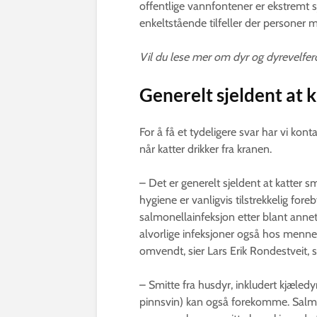
offentlige vannfontener er ekstremt sje
enkeltstående tilfeller der personer
Vil du lese mer om dyr og dyrevelfe
Generelt sjeldent at 
For å få et tydeligere svar har vi ko
når katter drikker fra kranen.
– Det er generelt sjeldent at katte
hygiene er vanligvis tilstrekkelig for
salmonellainfeksjon etter blant annet
alvorlige infeksjoner også hos menne
omvendt, sier Lars Erik Rondestveit, s
– Smitte fra husdyr, inkludert kjæledyr 
pinnsvin) kan også forekomme. Salmo