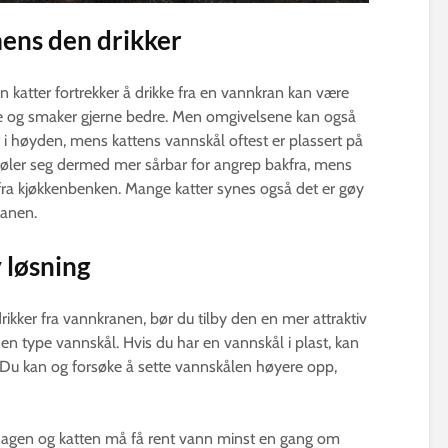
mens den drikker
oen katter fortrekker å drikke fra en vannkran kan være
ere og smaker gjerne bedre. Men omgivelsene kan også
ert i høyden, mens kattens vannskål oftest er plassert på
n føler seg dermed mer sårbar for angrep bakfra, mens
fra kjøkkenbenken. Mange katter synes også det er gøy
ranen.
 løsning
ikker fra vannkranen, bør du tilby den en mer attraktiv
en type vannskål. Hvis du har en vannskål i plast, kan
 Du kan og forsøke å sette vannskålen høyere opp,
agen og katten må få rent vann minst en gang om