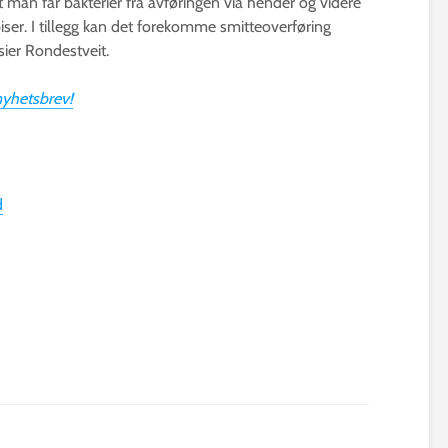
t man får bakterier fra avføringen via hender og videre
ser. I tillegg kan det forekomme smitteoverføring
sier Rondestveit.
nyhetsbrev!
d