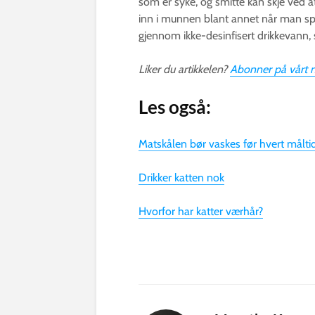
som er syke, og smitte kan skje ved a
inn i munnen blant annet når man spi
gjennom ikke-desinfisert drikkevann, 
Liker du artikkelen?
Abonner på vårt 
Les også:
Matskålen bør vaskes før hvert målti
Drikker katten nok
Hvorfor har katter værhår?