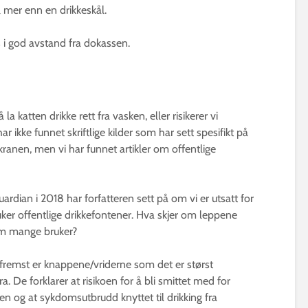
l mer enn en drikkeskål.
 i god avstand fra dokassen.
 katten drikke rett fra vasken, eller risikerer vi
ar ikke funnet skriftlige kilder som har sett spesifikt på
kranen, men vi har funnet artikler om offentlige
uardian i 2018 har forfatteren sett på om vi er utsatt for
ker offentlige drikkefontener. Hva skjer om leppene
om mange bruker?
g fremst er knappene/vriderne som det er størst
ra. De forklarer at risikoen for å bli smittet med for
en og at sykdomsutbrudd knyttet til drikking fra