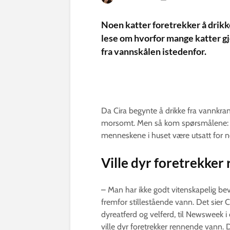
Noen katter foretrekker å drikk
lese om hvorfor mange katter gjø
fra vannskålen istedenfor.
Da Cira begynte å drikke fra vannkrane
morsomt. Men så kom spørsmålene: hv
menneskene i huset være utsatt for n
Ville dyr foretrekke
– Man har ikke godt vitenskapelig bev
fremfor stillestående vann. Det sier C
dyreatferd og velferd, til Newsweek i
ville dyr foretrekker rennende vann.