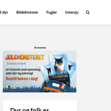
d dyr
Bildehistorie
Fugler
Intervju
Annonse
Dyr og folk er