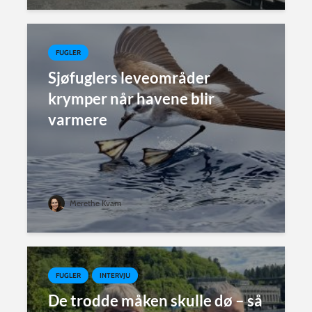
FUGLER
Sjøfuglers leveområder
krymper når havene blir
varmere
Merethe Kvam
FUGLER
INTERVJU
De trodde måken skulle dø – så