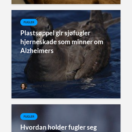
FUGLER
Plastsøppel gir sjøfugler
hjerneskade som minner om
Alzheimers
Merethe Kvam
FUGLER
Hvordan holder fugler seg