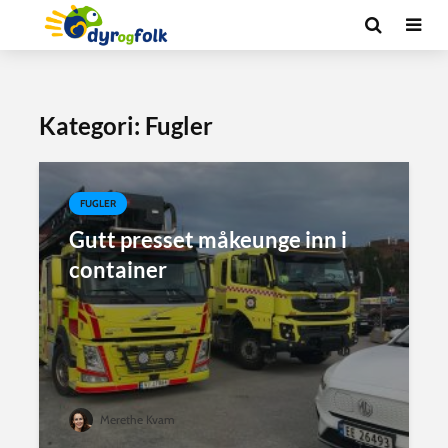
Kategori: Fugler
FUGLER
Gutt presset måkeunge inn i
container
Merethe Kvam