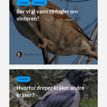
FUGLER
INTERVJU
Bør vi gi vann til fugler om
vinteren?
Merethe Kvam
FUGLER
Hvorfor dreper kråker andre
kråker?