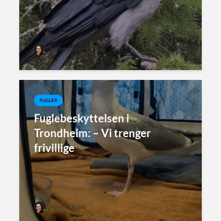
Merethe Kvam
FUGLER
Fuglebeskyttelsen i
Trondheim: – Vi trenger
frivillige
Merethe Kvam