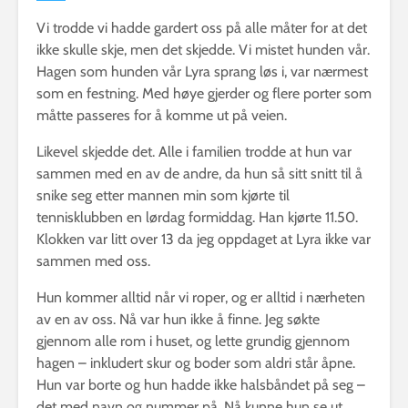
Vi trodde vi hadde gardert oss på alle måter for at det
ikke skulle skje, men det skjedde. Vi mistet hunden vår.
Hagen som hunden vår Lyra sprang løs i, var nærmest
som en festning. Med høye gjerder og flere porter som
måtte passeres for å komme ut på veien.
Likevel skjedde det. Alle i familien trodde at hun var
sammen med en av de andre, da hun så sitt snitt til å
snike seg etter mannen min som kjørte til
tennisklubben en lørdag formiddag. Han kjørte 11.50.
Klokken var litt over 13 da jeg oppdaget at Lyra ikke var
sammen med oss.
Hun kommer alltid når vi roper, og er alltid i nærheten
av en av oss. Nå var hun ikke å finne. Jeg søkte
gjennom alle rom i huset, og lette grundig gjennom
hagen – inkludert skur og boder som aldri står åpne.
Hun var borte og hun hadde ikke halsbåndet på seg –
det med navn og nummer på. Nå kunne hun se ut