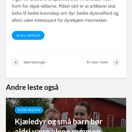
form for skjult reklame. Målet vårt er at artiklene skal
bidra til bedre kunnskap om dyr, bedre dyrevelferd og
ellers være interessant for dyrekjære mennesker.
SE ALLE ARTIKLER
Søte kattunger
En due i veien
Andre leste også
Å LEVE MED DYR
Kjæledyr og små barn bør
aldri være alene sammen