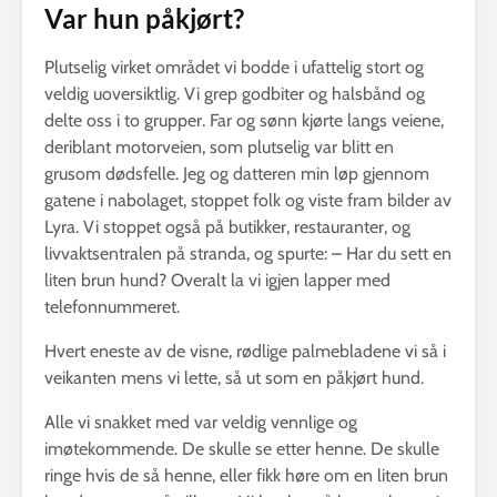
Var hun påkjørt?
Plutselig virket området vi bodde i ufattelig stort og
veldig uoversiktlig. Vi grep godbiter og halsbånd og
delte oss i to grupper. Far og sønn kjørte langs veiene,
deriblant motorveien, som plutselig var blitt en
grusom dødsfelle. Jeg og datteren min løp gjennom
gatene i nabolaget, stoppet folk og viste fram bilder av
Lyra. Vi stoppet også på butikker, restauranter, og
livvaktsentralen på stranda, og spurte: – Har du sett en
liten brun hund? Overalt la vi igjen lapper med
telefonnummeret.
Hvert eneste av de visne, rødlige palmebladene vi så i
veikanten mens vi lette, så ut som en påkjørt hund.
Alle vi snakket med var veldig vennlige og
imøtekommende. De skulle se etter henne. De skulle
ringe hvis de så henne, eller fikk høre om en liten brun