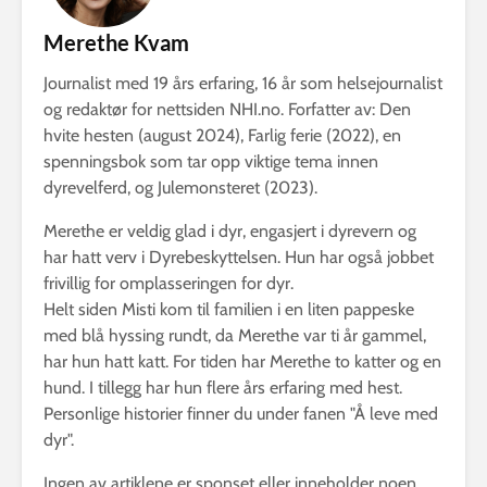
Merethe Kvam
Journalist med 19 års erfaring, 16 år som helsejournalist
og redaktør for nettsiden NHI.no. Forfatter av: Den
hvite hesten (august 2024), Farlig ferie (2022), en
spenningsbok som tar opp viktige tema innen
dyrevelferd, og Julemonsteret (2023).
Merethe er veldig glad i dyr, engasjert i dyrevern og
har hatt verv i Dyrebeskyttelsen. Hun har også jobbet
frivillig for omplasseringen for dyr.
Helt siden Misti kom til familien i en liten pappeske
med blå hyssing rundt, da Merethe var ti år gammel,
har hun hatt katt. For tiden har Merethe to katter og en
hund. I tillegg har hun flere års erfaring med hest.
Personlige historier finner du under fanen "Å leve med
dyr".
Ingen av artiklene er sponset eller inneholder noen