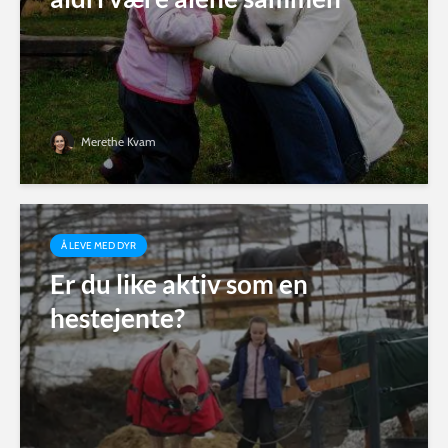
Merethe Kvam
Å LEVE MED DYR
Er du like aktiv som en
hestejente?