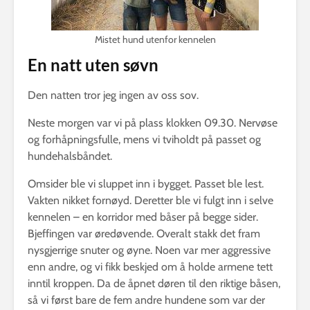
Mistet hund utenfor kennelen
En natt uten søvn
Den natten tror jeg ingen av oss sov.
Neste morgen var vi på plass klokken 09.30. Nervøse
og forhåpningsfulle, mens vi tviholdt på passet og
hundehalsbåndet.
Omsider ble vi sluppet inn i bygget. Passet ble lest.
Vakten nikket fornøyd. Deretter ble vi fulgt inn i selve
kennelen – en korridor med båser på begge sider.
Bjeffingen var øredøvende. Overalt stakk det fram
nysgjerrige snuter og øyne. Noen var mer aggressive
enn andre, og vi fikk beskjed om å holde armene tett
inntil kroppen. Da de åpnet døren til den riktige båsen,
så vi først bare de fem andre hundene som var der