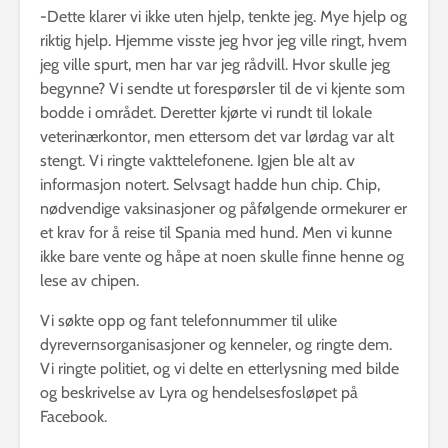
-Dette klarer vi ikke uten hjelp, tenkte jeg. Mye hjelp og
riktig hjelp. Hjemme visste jeg hvor jeg ville ringt, hvem
jeg ville spurt, men har var jeg rådvill. Hvor skulle jeg
begynne? Vi sendte ut forespørsler til de vi kjente som
bodde i området. Deretter kjørte vi rundt til lokale
veterinærkontor, men ettersom det var lørdag var alt
stengt. Vi ringte vakttelefonene. Igjen ble alt av
informasjon notert. Selvsagt hadde hun chip. Chip,
nødvendige vaksinasjoner og påfølgende ormekurer er
et krav for å reise til Spania med hund. Men vi kunne
ikke bare vente og håpe at noen skulle finne henne og
lese av chipen.
Vi søkte opp og fant telefonnummer til ulike
dyrevernsorganisasjoner og kenneler, og ringte dem.
Vi ringte politiet, og vi delte en etterlysning med bilde
og beskrivelse av Lyra og hendelsesfosløpet på
Facebook.