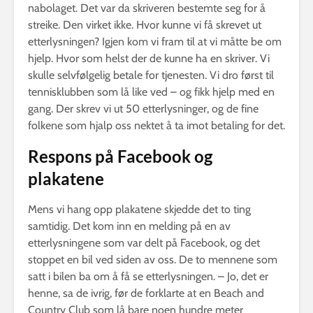
nabolaget. Det var da skriveren bestemte seg for å
streike. Den virket ikke. Hvor kunne vi få skrevet ut
etterlysningen? Igjen kom vi fram til at vi måtte be om
hjelp. Hvor som helst der de kunne ha en skriver. Vi
skulle selvfølgelig betale for tjenesten. Vi dro først til
tennisklubben som lå like ved – og fikk hjelp med en
gang. Der skrev vi ut 50 etterlysninger, og de fine
folkene som hjalp oss nektet å ta imot betaling for det.
Respons på Facebook og
plakatene
Mens vi hang opp plakatene skjedde det to ting
samtidig. Det kom inn en melding på en av
etterlysningene som var delt på Facebook, og det
stoppet en bil ved siden av oss. De to mennene som
satt i bilen ba om å få se etterlysningen. – Jo, det er
henne, sa de ivrig, før de forklarte at en Beach and
Country Club som lå bare noen hundre meter