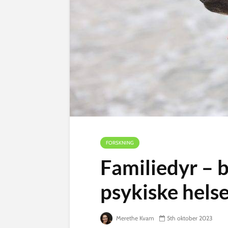
FORSKNING
Familiedyr – 
psykiske hels
Merethe Kvam
5th oktober 2023