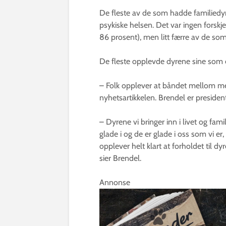
De fleste av de som hadde familiedyr
psykiske helsen. Det var ingen forskj
86 prosent), men litt færre av de s
De fleste opplevde dyrene sine som e
– Folk opplever at båndet mellom men
nyhetsartikkelen. Brendel er presiden
– Dyrene vi bringer inn i livet og famil
glade i og de er glade i oss som vi er
opplever helt klart at forholdet til dy
sier Brendel.
Annonse