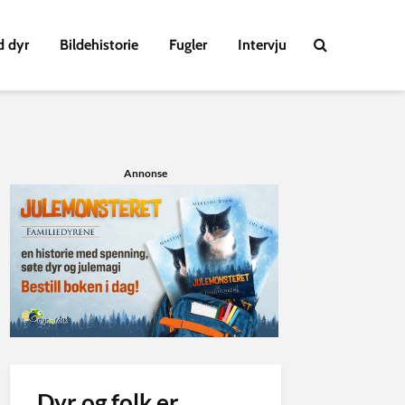
d dyr
Bildehistorie
Fugler
Intervju
Annonse
Dyr og folk er