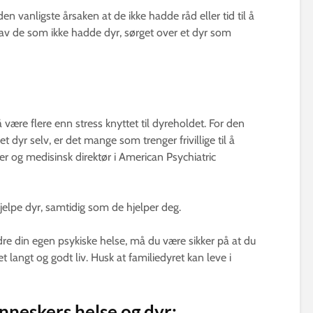
n vanligste årsaken at de ikke hadde råd eller tid til å
 av de som ikke hadde dyr, sørget over et dyr som
å være flere enn stress knyttet til dyreholdet. For den
et dyr selv, er det mange som trenger frivillige til å
eder og medisinsk direktør i American Psychiatric
hjelpe dyr, samtidig som de hjelper deg.
dre din egen psykiske helse, må du være sikker på at du
et langt og godt liv. Husk at familiedyret kan leve i
nneskers helse og dyr: