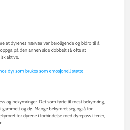
re at dyrenes nærvær var beroligende og bidro til å
 oppga på den annen side dobbelt så ofte at
isk aktive.
t hos dyr som brukes som emosjonell støtte
ress og bekymringer. Det som førte til mest bekymring,
 bli gammelt og dø. Mange bekymret seg også for
kymret for dyrene i forbindelse med dyrepass i ferier,
r.