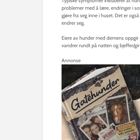
Typiske symptomer inkluderer at hund
problemer med å lære, endringer i sos
gjøre fra seg inne i huset. Det er og
endrer seg.
Eiere av hunder med demens oppgir at
vandrer rundt på natten og bjeffer/gir
Annonse