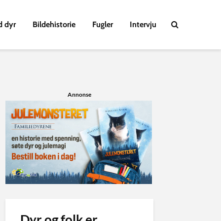
d dyr
Bildehistorie
Fugler
Intervju
Annonse
Dyr og folk er