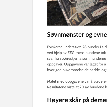
Søvnmønster og evne 
Forskerne undersøkte 28 hunder i alde
ved hjelp av EEG mens hundene tok e
svar fra spørreskjema som hundenes e
oppgaver. Oppgavene var laget for å v
hvor god hukommelse de hadde, og 
Målet med oppgavene var å vurdere 
Resultatene viste at 20 av hundene ha
Høyere skår på demen