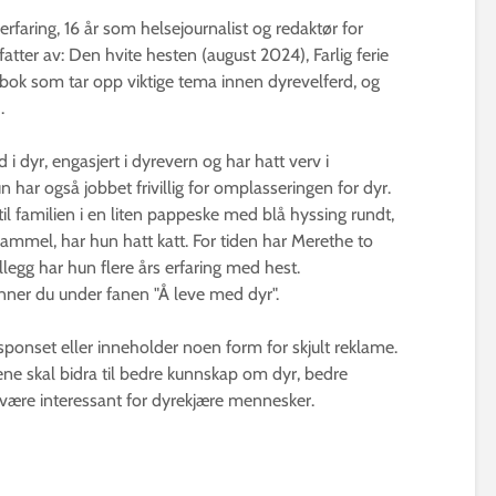
erfaring, 16 år som helsejournalist og redaktør for
fatter av: Den hvite hesten (august 2024), Farlig ferie
bok som tar opp viktige tema innen dyrevelferd, og
.
 i dyr, engasjert i dyrevern og har hatt verv i
 har også jobbet frivillig for omplasseringen for dyr.
til familien i en liten pappeske med blå hyssing rundt,
gammel, har hun hatt katt. For tiden har Merethe to
illegg har hun flere års erfaring med hest.
finner du under fanen "Å leve med dyr".
 sponset eller inneholder noen form for skjult reklame.
klene skal bidra til bedre kunnskap om dyr, bedre
 være interessant for dyrekjære mennesker.