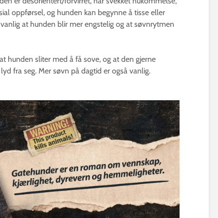
en er desorientert/forvirret, har svekket hukommelse,
ial oppførsel, og hunden kan begynne å tisse eller
så vanlig at hunden blir mer engstelig og at søvnrytmen
 hunden sliter med å få sove, og at den gjerne
 lyd fra seg. Mer søvn på dagtid er også vanlig.