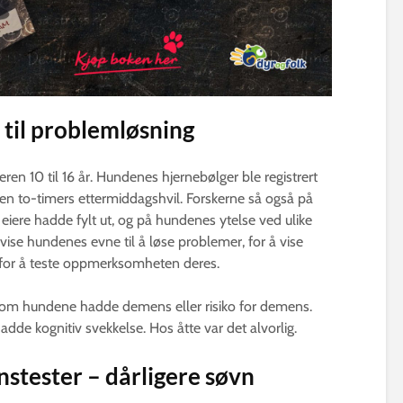
til problemløsning
ren 10 til 16 år. Hundenes hjernebølger ble registrert
n to-timers ettermiddagshvil. Forskerne så også på
iere hadde fylt ut, og på hundenes ytelse ved ulike
ise hundenes evne til å løse problemer, for å vise
for å teste oppmerksomheten deres.
om hundene hadde demens eller risiko for demens.
dde kognitiv svekkelse. Hos åtte var det alvorlig.
stester – dårligere søvn