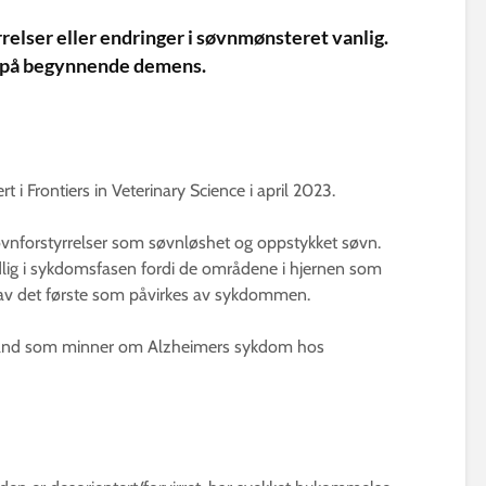
relser eller endringer i søvnmønsteret vanlig.
n på begynnende demens.
t i Frontiers in Veterinary Science i april 2023.
forstyrrelser som søvnløshet og oppstykket søvn.
dlig i sykdomsfasen fordi de områdene i hjernen som
av det første som påvirkes av sykdommen.
lstand som minner om Alzheimers sykdom hos