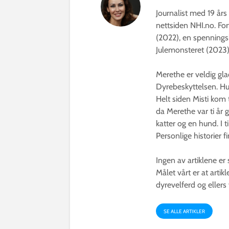
Journalist med 19 års 
nettsiden NHI.no. For
(2022), en spennings
Julemonsteret (2023)
Merethe er veldig glad
Dyrebeskyttelsen. Hun
Helt siden Misti kom 
da Merethe var ti år 
katter og en hund. I t
Personlige historier 
Ingen av artiklene er
Målet vårt er at arti
dyrevelferd og ellers
SE ALLE ARTIKLER