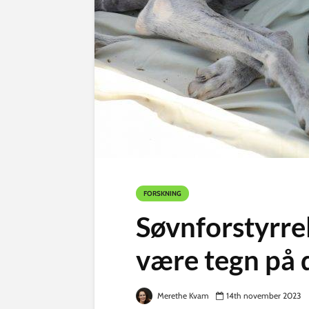
FORSKNING
Søvnforstyrre
være tegn på
Merethe Kvam
14th november 2023