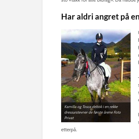
Har aldri angret på en
Kamilla og Tosca deltok i en rekke
dressurstevner de første årene Foto
Privat
etterpå.