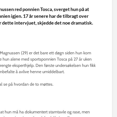
nussen red ponnien Tosca, sverget hun på at
nien igjen. 17 år senere har de tilbragt over
r dette intervjuet, skjedde det noe dramatisk.
 Magnussen (29) er det bare ett døgn siden hun kom
ørte hun alene med sportsponnien Tosca på 27 år uken
 trengte eksperthjelp. Den første undersøkelsen hun fikk
nbefalte å avlive henne umiddelbart.
kal se på hvordan de to møttes.
 at hun må ha dokumentert stamtavle og rase, men