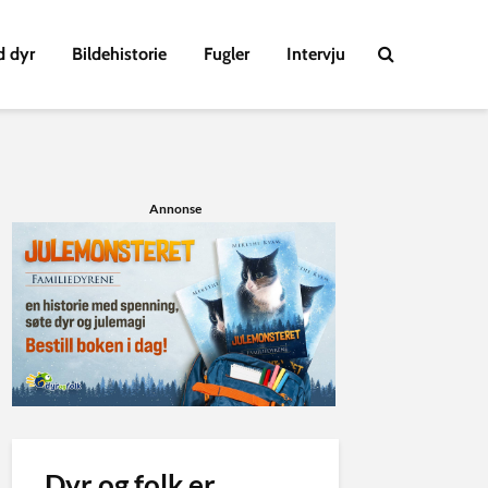
d dyr
Bildehistorie
Fugler
Intervju
Annonse
Dyr og folk er