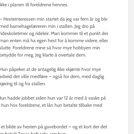
ikke i planen til foreldrene hennes.
– Hesteinteressen min startet da jeg var fem år og ble
med barnehagelæreren min i stallen. Jeg dro på
rideskoletimer og rideleir. Man kommer til et punkt der
man enten må ha egen hest for å komme videre, eller
slutte. Foreldrene mine så hvor mye hobbyen min
betydde for meg. Jeg klarte å overtale dem.
Hun påpeker at de antagelig ikke skjønte hvor mye
arbeid det ville medføre – også for dem, med daglig
kjøring til og fra stallen.
Hun hadde jobbet siden hun var 12 år med å vaske på
hun hos foreldrene, et lån hun betalte tilbake med
et bilde av hesten på gavebordet – og et kort der det
g betalt Tosca helt selv, sier hun.