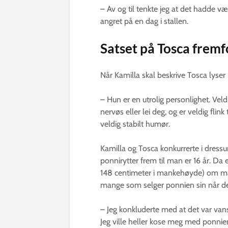
– Av og til tenkte jeg at det hadde væ
angret på en dag i stallen.
Satset på Tosca frem
Når Kamilla skal beskrive Tosca lyser
– Hun er en utrolig personlighet. Ve
nervøs eller lei deg, og er veldig flink 
veldig stabilt humør.
Kamilla og Tosca konkurrerte i dressur 
ponnirytter frem til man er 16 år. Da e
148 centimeter i mankehøyde) om man 
mange som selger ponnien sin når de b
– Jeg konkluderte med at det var vans
Jeg ville heller kose meg med ponnien