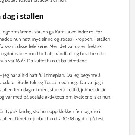
 dag i stallen
Ungdomsårene i stallen ga Kamilla en indre ro. Før
hadde hun hatt mye sinne og stress i kroppen. I stallen
forsvant disse følelsene. Men det var og en hektisk
ungdomstid – med fotball, håndball og hest frem til
hun var 16 år. Da kuttet hun ut ballidrettene.
– Jeg har alltid hatt full timeplan. Da jeg begynte å
studere i Bodø tok jeg Tosca med meg. Da var jeg i
stallen fem dager i uken, studerte fulltid, jobbet deltid
og var med på sosiale aktiviteter om kveldene, sier hun.
En typisk lørdag sto hun opp klokken fem og dro i
stallen. Deretter jobbet hun fra 10-18 og dro på fest