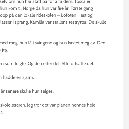
 selv om hun har stått på for å få dem. Tosca er
hun kom til Norge da hun var fire år. Første gang
 opp på den lokale rideskolen – Lofoten Hest og
sser i sprang. Kamilla var stallens testrytter. De skulle
t med meg, hun lå i svingene og hun kastet meg av. Den
 jeg.
ken som fulgte. Og den etter det. Slik fortsatte det.
n hadde en sjarm.
 år senere skulle hun selges.
skolelæreren. Jeg tror det var planen hennes hele
r.