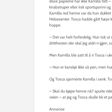
disse papirene har ikke Kamilla fått –
knabstruper eller Irsk sportsponni og 
Kamilla red henne var da hun dukket
Helsesenter. Tosca hadde gått høye kla
hoppe.
– Det var helt forferdelig. Hun tok u
dritthesten der skal jeg aldri ri igjen, sa
Men Kamilla ble satt til å ri Tosca i u
– Hun er kanskje ikke så pen, men hu
Og Tosca sjarmerte Kamilla i senk. To
– Skal du kjøpe henne nå? spurte ride
veien – at jeg og Tosca skulle bli et pa
Annonse