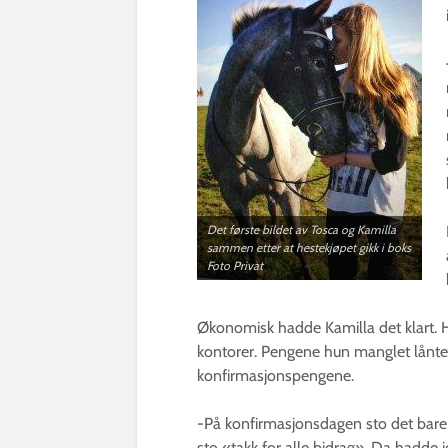
Det første bildet av Tosca og Kamilla
sammen etter at hestekjøpet gikk i boks
Foto Privat
Økonomisk hadde Kamilla det klart. 
kontorer. Pengene hun manglet lånte 
konfirmasjonspengene.
-På konfirmasjonsdagen sto det bare 
sto «takk for alle bidrag». Da hadde je