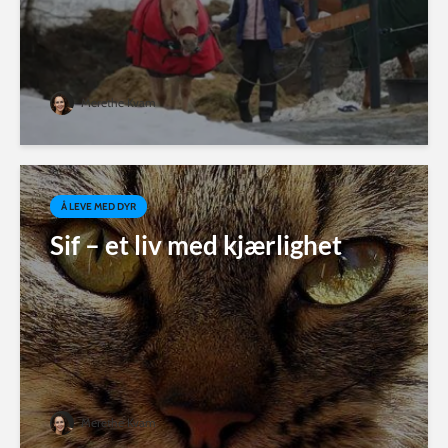
Merethe Kvam
Å LEVE MED DYR
Sif – et liv med kjærlighet
Merethe Kvam