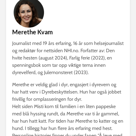
Merethe Kvam
Journalist med 19 års erfaring, 16 år som helsejournalist
og redaktør for nettsiden NHI.no. Forfatter av: Den
hvite hesten (august 2024), Farlig ferie (2022), en
spenningsbok som tar opp viktige tema innen
dyrevelferd, og Julemonsteret (2023).
Merethe er veldig glad i dyr, engasjert i dyrevern og
har hatt verv i Dyrebeskyttelsen. Hun har også jobbet
frivillig for omplasseringen for dyr.
Helt siden Misti kom til familien i en liten pappeske
med blå hyssing rundt, da Merethe var ti år gammel,
har hun hatt katt. For tiden har Merethe to katter og en
hund. I tillegg har hun flere års erfaring med hest.
Personlige historier finner du under fanen "Å leve med