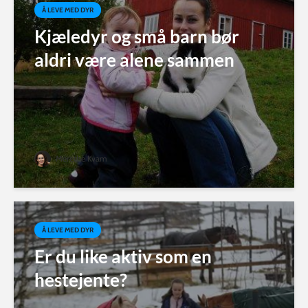
Å LEVE MED DYR
Kjæledyr og små barn bør
aldri være alene sammen
Merethe Kvam
Å LEVE MED DYR
Er du like aktiv som en
hestejente?