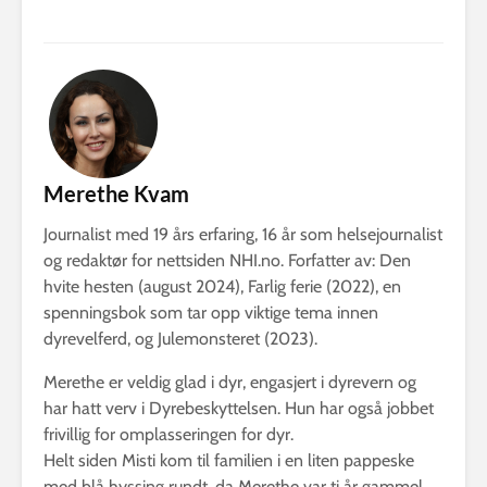
Merethe Kvam
Journalist med 19 års erfaring, 16 år som helsejournalist
og redaktør for nettsiden NHI.no. Forfatter av: Den
hvite hesten (august 2024), Farlig ferie (2022), en
spenningsbok som tar opp viktige tema innen
dyrevelferd, og Julemonsteret (2023).
Merethe er veldig glad i dyr, engasjert i dyrevern og
har hatt verv i Dyrebeskyttelsen. Hun har også jobbet
frivillig for omplasseringen for dyr.
Helt siden Misti kom til familien i en liten pappeske
med blå hyssing rundt, da Merethe var ti år gammel,