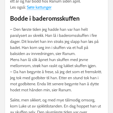
ett år og har bodd hos Ranum siden april.
Les også:
Søte kattunger
Bodde i baderomsskuffen
– Den første tiden jeg hadde han var han helt
paralysert av skrekk. Han lå i baderomsskuffen i fire
dager. Dit kravlet han inn straks jeg slapp han løs på
badet. Han kom seg inn i skuffen via et hull på
baksiden av innredningen, sier Ranum.
Mens han lå slik åpnet hun skuffen med jevne
mellomrom, strøk han raskt og lukket skuffen igjen.
– Da han begynte å frese, så jeg det som et fremskritt.
Jeg tok med godbiter til han. Etter en stund tok han i
mot godbitene. Enda litt senere begynte han å dytte
hodet mot hånden min, sier Ranum.
Sakte, men sikkert, og med mye tålmodig omsorg,
kom Luke ut av sjokktilstanden. En dag hoppet han ut
av skuffen selv. Den skumleste tiden var over.