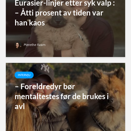
Eurasier-linjer etter syk valp :
– Åtti prosent av tiden var
han kaos
Merethe Kvam
INTERVJU
– Foreldredyr bør
mentaltestes før de brukes i
avl