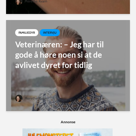
Merethe Kvam
FAMILIEDYR
INTERVJU
Veterinæren: – Jeg har til
gode å høre noen si at de
avlivet dyret for tidlig
Merethe Kvam
Annonse