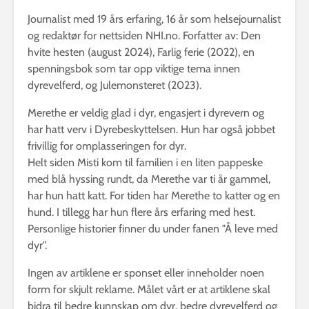
Journalist med 19 års erfaring, 16 år som helsejournalist
og redaktør for nettsiden NHI.no. Forfatter av: Den
hvite hesten (august 2024), Farlig ferie (2022), en
spenningsbok som tar opp viktige tema innen
dyrevelferd, og Julemonsteret (2023).
Merethe er veldig glad i dyr, engasjert i dyrevern og
har hatt verv i Dyrebeskyttelsen. Hun har også jobbet
frivillig for omplasseringen for dyr.
Helt siden Misti kom til familien i en liten pappeske
med blå hyssing rundt, da Merethe var ti år gammel,
har hun hatt katt. For tiden har Merethe to katter og en
hund. I tillegg har hun flere års erfaring med hest.
Personlige historier finner du under fanen "Å leve med
dyr".
Ingen av artiklene er sponset eller inneholder noen
form for skjult reklame. Målet vårt er at artiklene skal
bidra til bedre kunnskap om dyr, bedre dyrevelferd og