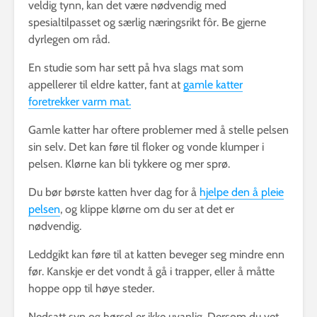
veldig tynn, kan det være nødvendig med
spesialtilpasset og særlig næringsrikt fôr. Be gjerne
dyrlegen om råd.
En studie som har sett på hva slags mat som
appellerer til eldre katter, fant at
gamle katter
foretrekker varm mat.
Gamle katter har oftere problemer med å stelle pelsen
sin selv. Det kan føre til floker og vonde klumper i
pelsen. Klørne kan bli tykkere og mer sprø.
Du bør børste katten hver dag for å
hjelpe den å pleie
pelsen
, og klippe klørne om du ser at det er
nødvendig.
Leddgikt kan føre til at katten beveger seg mindre enn
før. Kanskje er det vondt å gå i trapper, eller å måtte
hoppe opp til høye steder.
Nedsatt syn og hørsel er ikke uvanlig. Dersom du vet