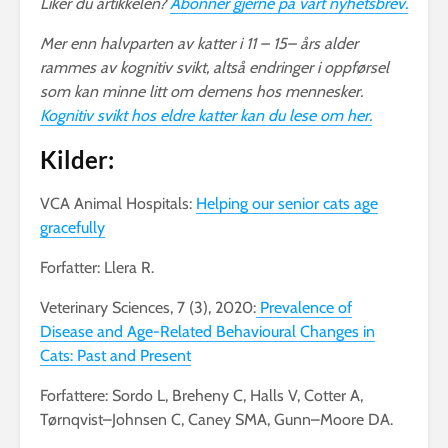
Liker du artikkelen?
Abonner gjerne på vårt nyhetsbrev.
Mer enn halvparten av katter i 11 – 15– års alder
rammes av kognitiv svikt, altså endringer i oppførsel
som kan minne litt om demens hos mennesker.
Kognitiv svikt hos eldre katter kan du lese om her.
Kilder:
VCA Animal Hospitals:
Helping our senior cats age
gracefully
Forfatter: Llera R.
Veterinary Sciences, 7 (3), 2020:
Prevalence of
Disease and Age-Related Behavioural Changes in
Cats: Past and Present
Forfattere: Sordo L, Breheny C, Halls V, Cotter A,
Tørnqvist–Johnsen C, Caney SMA, Gunn–Moore DA.