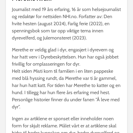
Journalist med 19 års erfaring, 16 år som helsejournalist
og redaktør for nettsiden NHI.no. Forfatter av: Den
hvite hesten (august 2024), Farlig ferie (2022), en
spenningsbok som tar opp viktige tema innen
dyrevelferd, og Julemonsteret (2023).
Merethe er veldig glad i dyr, engasjert i dyrevern og
har hatt verv i Dyrebeskyttelsen. Hun har også jobbet
frivillig for omplasseringen for dyr.
Helt siden Misti kom til familien i en liten pappeske
med blå hyssing rundt, da Merethe var ti år gammel,
har hun hatt katt. For tiden har Merethe to katter og en
hund. I tillegg har hun flere års erfaring med hest.
Personlige historier finner du under fanen "Å leve med
dyr".
Ingen av artiklene er sponset eller inneholder noen
form for skjult reklame. Målet vårt er at artiklene skal
bidra til bedre kunnskap om dyr, bedre dyrevelferd og