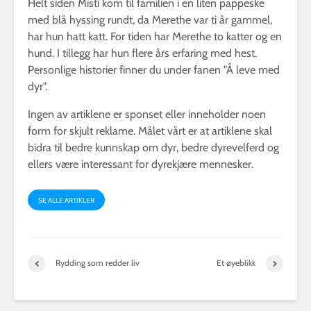
Helt siden Misti kom til familien i en liten pappeske
med blå hyssing rundt, da Merethe var ti år gammel,
har hun hatt katt. For tiden har Merethe to katter og en
hund. I tillegg har hun flere års erfaring med hest.
Personlige historier finner du under fanen "Å leve med
dyr".
Ingen av artiklene er sponset eller inneholder noen
form for skjult reklame. Målet vårt er at artiklene skal
bidra til bedre kunnskap om dyr, bedre dyrevelferd og
ellers være interessant for dyrekjære mennesker.
SE ALLE ARTIKLER
Rydding som redder liv
Et øyeblikk