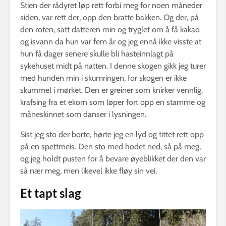
Stien der rådyret løp rett forbi meg for noen måneder
siden, var rett der, opp den bratte bakken. Og der, på
den roten, satt datteren min og tryglet om å få kakao
og isvann da hun var fem år og jeg ennå ikke visste at
hun få dager senere skulle bli hasteinnlagt på
sykehuset midt på natten. I denne skogen gikk jeg turer
med hunden min i skumringen, for skogen er ikke
skummel i mørket. Den er greiner som knirker vennlig,
krafsing fra et ekorn som løper fort opp en stamme og
måneskinnet som danser i lysningen.
Sist jeg sto der borte, hørte jeg en lyd og tittet rett opp
på en spettmeis. Den sto med hodet ned, så på meg,
og jeg holdt pusten for å bevare øyeblikket der den var
så nær meg, men likevel ikke fløy sin vei.
Et tapt slag