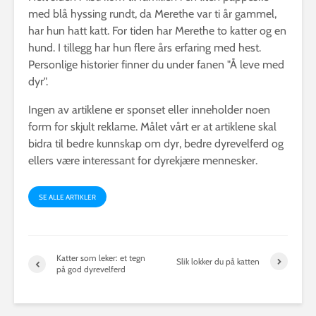
med blå hyssing rundt, da Merethe var ti år gammel,
har hun hatt katt. For tiden har Merethe to katter og en
hund. I tillegg har hun flere års erfaring med hest.
Personlige historier finner du under fanen "Å leve med
dyr".
Ingen av artiklene er sponset eller inneholder noen
form for skjult reklame. Målet vårt er at artiklene skal
bidra til bedre kunnskap om dyr, bedre dyrevelferd og
ellers være interessant for dyrekjære mennesker.
SE ALLE ARTIKLER
Katter som leker: et tegn
Slik lokker du på katten
på god dyrevelferd