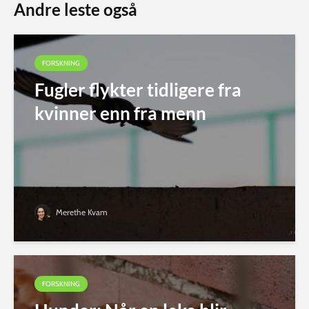
Andre leste også
FORSKNING
Fugler flykter tidligere fra
kvinner enn fra menn
Merethe Kvam
FORSKNING