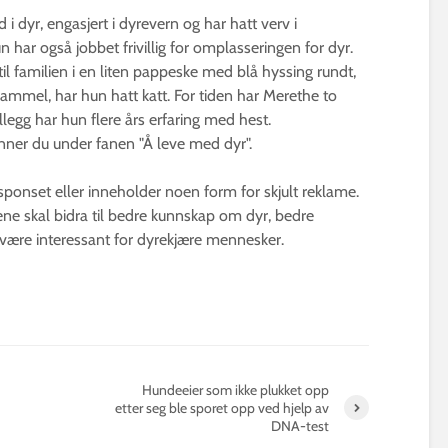
 i dyr, engasjert i dyrevern og har hatt verv i
 har også jobbet frivillig for omplasseringen for dyr.
til familien i en liten pappeske med blå hyssing rundt,
gammel, har hun hatt katt. For tiden har Merethe to
illegg har hun flere års erfaring med hest.
finner du under fanen "Å leve med dyr".
 sponset eller inneholder noen form for skjult reklame.
klene skal bidra til bedre kunnskap om dyr, bedre
 være interessant for dyrekjære mennesker.
Hundeeier som ikke plukket opp
etter seg ble sporet opp ved hjelp av
DNA-test