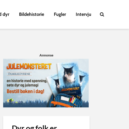
d dyr
Bildehistorie
Fugler
Intervju
Annonse
Dyr og folk er