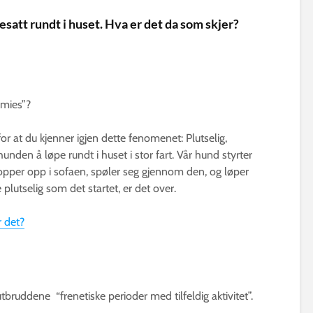
satt rundt i huset. Hva er det da som skjer?
omies”?
r at du kjenner igjen dette fenomenet: Plutselig,
nden å løpe rundt i huset i stor fart. Vår hund styrter
per opp i sofaen, spøler seg gjennom den, og løper
lutselig som det startet, er det over.
 det?
utbruddene “frenetiske perioder med tilfeldig aktivitet”.