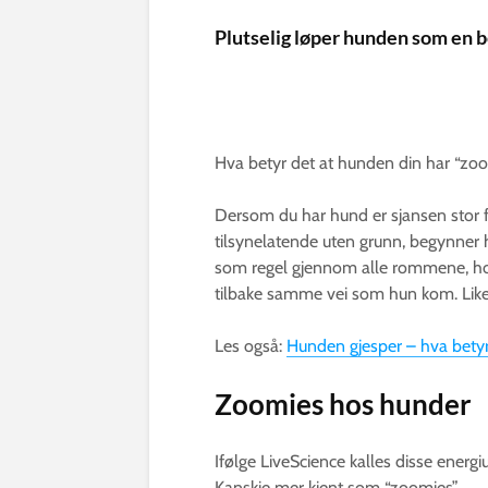
Plutselig løper hunden som en be
Hva betyr det at hunden din har “zo
Dersom du har hund er sjansen stor fo
tilsynelatende uten grunn, begynner hu
som regel gjennom alle rommene, hop
tilbake samme vei som hun kom. Like p
Les også:
Hunden gjesper – hva betyr
Zoomies hos hunder
Ifølge LiveScience kalles disse energi
Kanskje mer kjent som “zoomies”.