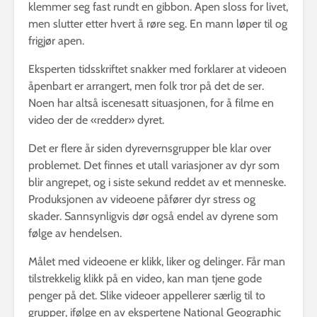
klemmer seg fast rundt en gibbon. Apen sloss for livet,
men slutter etter hvert å røre seg. En mann løper til og
frigjør apen.
Eksperten tidsskriftet snakker med forklarer at videoen
åpenbart er arrangert, men folk tror på det de ser.
Noen har altså iscenesatt situasjonen, for å filme en
video der de «redder» dyret.
Det er flere år siden dyrevernsgrupper ble klar over
problemet. Det finnes et utall variasjoner av dyr som
blir angrepet, og i siste sekund reddet av et menneske.
Produksjonen av videoene påfører dyr stress og
skader. Sannsynligvis dør også endel av dyrene som
følge av hendelsen.
Målet med videoene er klikk, liker og delinger. Får man
tilstrekkelig klikk på en video, kan man tjene gode
penger på det. Slike videoer appellerer særlig til to
grupper, ifølge en av ekspertene National Geographic