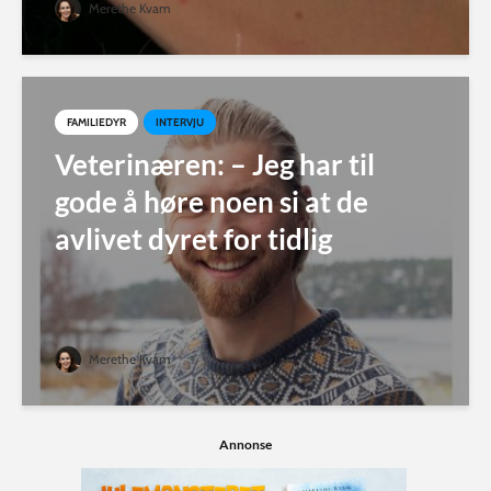
Merethe Kvam
FAMILIEDYR
INTERVJU
Veterinæren: – Jeg har til
gode å høre noen si at de
avlivet dyret for tidlig
Merethe Kvam
Annonse