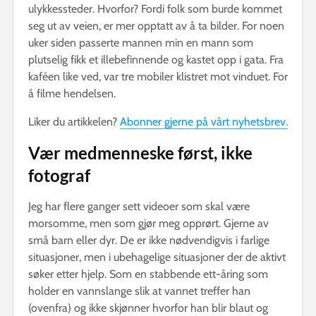
ulykkessteder. Hvorfor? Fordi folk som burde kommet
seg ut av veien, er mer opptatt av å ta bilder. For noen
uker siden passerte mannen min en mann som
plutselig fikk et illebefinnende og kastet opp i gata. Fra
kaféen like ved, var tre mobiler klistret mot vinduet. For
å filme hendelsen.
Liker du artikkelen?
Abonner gjerne på vårt nyhetsbrev.
Vær medmenneske først, ikke
fotograf
Jeg har flere ganger sett videoer som skal være
morsomme, men som gjør meg opprørt. Gjerne av
små barn eller dyr. De er ikke nødvendigvis i farlige
situasjoner, men i ubehagelige situasjoner der de aktivt
søker etter hjelp. Som en stabbende ett-åring som
holder en vannslange slik at vannet treffer han
(ovenfra) og ikke skjønner hvorfor han blir blaut og