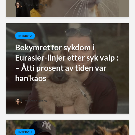
Merethe Kvam
INTERVJU
Bekymret for sykdom i
Eurasier-linjer etter syk valp :
– Åtti prosent av tiden var
han kaos
Merethe Kvam
INTERVJU