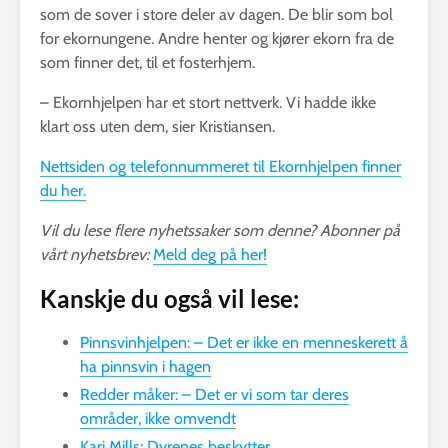
som de sover i store deler av dagen. De blir som bol
for ekornungene. Andre henter og kjører ekorn fra de
som finner det, til et fosterhjem.
– Ekornhjelpen har et stort nettverk. Vi hadde ikke
klart oss uten dem, sier Kristiansen.
Nettsiden og telefonnummeret til Ekornhjelpen finner
du her.
Vil du lese flere nyhetssaker som denne? Abonner på
vårt nyhetsbrev:
Meld deg på her!
Kanskje du også vil lese:
Pinnsvinhjelpen: – Det er ikke en menneskerett å
ha pinnsvin i hagen
Redder måker: – Det er vi som tar deres
områder, ikke omvendt
Kari Mills: Dyrenes beskytter