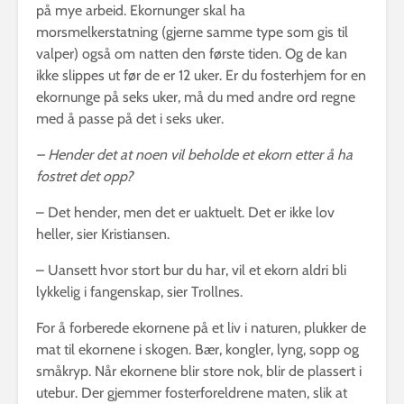
på mye arbeid. Ekornunger skal ha
morsmelkerstatning (gjerne samme type som gis til
valper) også om natten den første tiden. Og de kan
ikke slippes ut før de er 12 uker. Er du fosterhjem for en
ekornunge på seks uker, må du med andre ord regne
med å passe på det i seks uker.
– Hender det at noen vil beholde et ekorn etter å ha
fostret det opp?
– Det hender, men det er uaktuelt. Det er ikke lov
heller, sier Kristiansen.
– Uansett hvor stort bur du har, vil et ekorn aldri bli
lykkelig i fangenskap, sier Trollnes.
For å forberede ekornene på et liv i naturen, plukker de
mat til ekornene i skogen. Bær, kongler, lyng, sopp og
småkryp. Når ekornene blir store nok, blir de plassert i
utebur. Der gjemmer fosterforeldrene maten, slik at