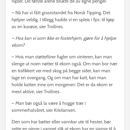
nipler. De første årene brukte de av egne penger.
– Nå har vi fått grasrotandel fra Norsk Tipping. Det
hjelper veldig. I tillegg hadde vi en spleis i fjor, til kjøp
av en kuvøse, sier Trollnes.
– Hva kan vi som ikke er fosterhjem, gjøre for å hjelpe
ekorn?
– Hvis man støttefôrer fugler om vinteren, kan man
slenge ut noen nøtter til ekorn også. Om man bor nær
en trafikkert vei med skog på begge sider, kan man
lage en overgang. Og om man har katt, kan man
holde katten inne om morgenen. Det er da ekorn er
mest aktive, sier Trollnes.
– Man bør også la være å hogge trær i
sommerhalvåret, sier Kristiansen.
Den som har bøtter eller vannkar ute til hester, bør
sette en pinne i vannet slik at ekorn har en sjanse til å