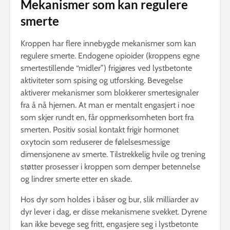
Mekanismer som kan regulere
smerte
Kroppen har flere innebygde mekanismer som kan
regulere smerte. Endogene opioider (kroppens egne
smertestillende “midler”) frigjøres ved lystbetonte
aktiviteter som spising og utforsking. Bevegelse
aktiverer mekanismer som blokkerer smertesignaler
fra å nå hjernen. At man er mentalt engasjert i noe
som skjer rundt en, får oppmerksomheten bort fra
smerten. Positiv sosial kontakt frigir hormonet
oxytocin som reduserer de følelsesmessige
dimensjonene av smerte. Tilstrekkelig hvile og trening
støtter prosesser i kroppen som demper betennelse
og lindrer smerte etter en skade.
Hos dyr som holdes i båser og bur, slik milliarder av
dyr lever i dag, er disse mekanismene svekket. Dyrene
kan ikke bevege seg fritt, engasjere seg i lystbetonte