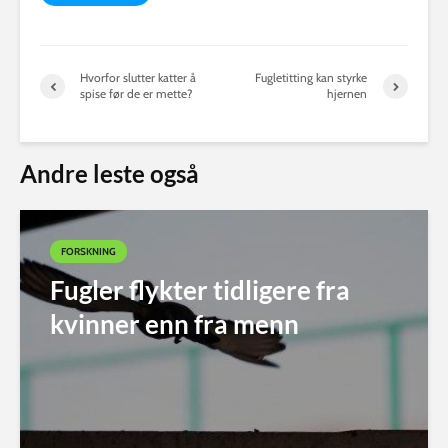
Hvorfor slutter katter å
Fugletitting kan styrke
spise før de er mette?
hjernen
Andre leste også
FORSKNING
Fugler flykter tidligere fra
kvinner enn fra menn