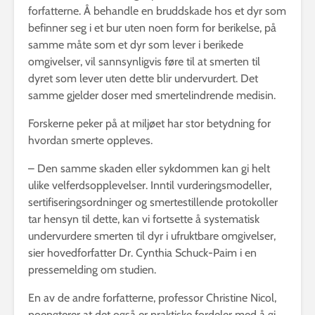
forfatterne. Å behandle en bruddskade hos et dyr som
befinner seg i et bur uten noen form for berikelse, på
samme måte som et dyr som lever i berikede
omgivelser, vil sannsynligvis føre til at smerten til
dyret som lever uten dette blir undervurdert. Det
samme gjelder doser med smertelindrende medisin.
Forskerne peker på at miljøet har stor betydning for
hvordan smerte oppleves.
– Den samme skaden eller sykdommen kan gi helt
ulike velferdsopplevelser. Inntil vurderingsmodeller,
sertifiseringsordninger og smertestillende protokoller
tar hensyn til dette, kan vi fortsette å systematisk
undervurdere smerten til dyr i ufruktbare omgivelser,
sier hovedforfatter Dr. Cynthia Schuck-Paim i en
pressemelding om studien.
En av de andre forfatterne, professor Christine Nicol,
poengterer at det også er praktiske fordeler med å gi