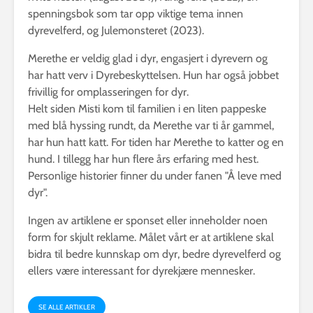
spenningsbok som tar opp viktige tema innen
dyrevelferd, og Julemonsteret (2023).
Merethe er veldig glad i dyr, engasjert i dyrevern og
har hatt verv i Dyrebeskyttelsen. Hun har også jobbet
frivillig for omplasseringen for dyr.
Helt siden Misti kom til familien i en liten pappeske
med blå hyssing rundt, da Merethe var ti år gammel,
har hun hatt katt. For tiden har Merethe to katter og en
hund. I tillegg har hun flere års erfaring med hest.
Personlige historier finner du under fanen "Å leve med
dyr".
Ingen av artiklene er sponset eller inneholder noen
form for skjult reklame. Målet vårt er at artiklene skal
bidra til bedre kunnskap om dyr, bedre dyrevelferd og
ellers være interessant for dyrekjære mennesker.
SE ALLE ARTIKLER