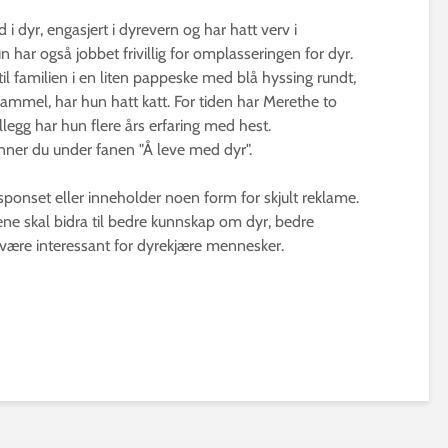
 i dyr, engasjert i dyrevern og har hatt verv i
 har også jobbet frivillig for omplasseringen for dyr.
til familien i en liten pappeske med blå hyssing rundt,
gammel, har hun hatt katt. For tiden har Merethe to
illegg har hun flere års erfaring med hest.
finner du under fanen "Å leve med dyr".
 sponset eller inneholder noen form for skjult reklame.
klene skal bidra til bedre kunnskap om dyr, bedre
 være interessant for dyrekjære mennesker.