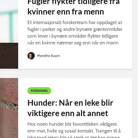
Fugler flykter tidligere fra
kvinner enn fra menn
Et internasjonalt forskerteam har oppdaget at
fugler i parker og andre bynære grøntområder
som lever i bynære områder flykter tidligere
når en kvinne nærmer seg enn når en mann
gjør det.
Merethe Kvam
FORSKNING
Hunder: Når en leke blir
viktigere enn alt annet
Hos noen hunder blir favorittleken viktigere
enn mat, hvile og sosial kontakt. Trangen til å
leke med leken blir så sterk at det kan minne