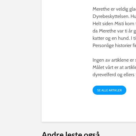
Merethe er veldig glad
Dyrebeskyttelsen. Hun
Helt siden Misti kom 
da Merethe var ti år 
katter og en hund. I t
Personlige historier 
Ingen av artiklene er
Målet vårt er at arti
dyrevelferd og ellers
SE ALLE ARTIKLER
Andre leste også