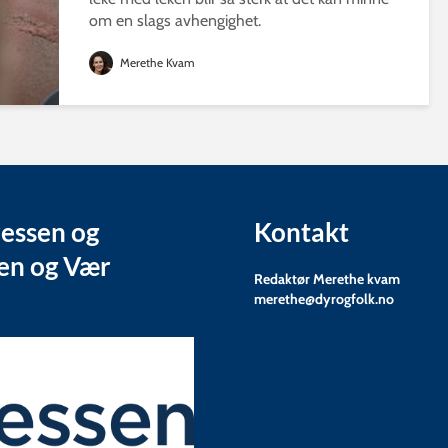
om en slags avhengighet.
Merethe Kvam
ressen og
Kontakt
ten og Vær
Redaktør Merethe kvam
merethe@dyrogfolk.no