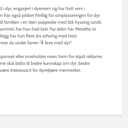
 i dyr, engasjert i dyrevern og har hatt verv i
 har også jobbet frivillig for omplasseringen for dyr.
til familien i en liten pappeske med blå hyssing rundt,
gammel, har hun hatt katt. For tiden har Merethe to
illegg har hun flere års erfaring med hest.
finner du under fanen "Å leve med dyr".
 sponset eller inneholder noen form for skjult reklame.
klene skal bidra til bedre kunnskap om dyr, bedre
 være interessant for dyrekjære mennesker.