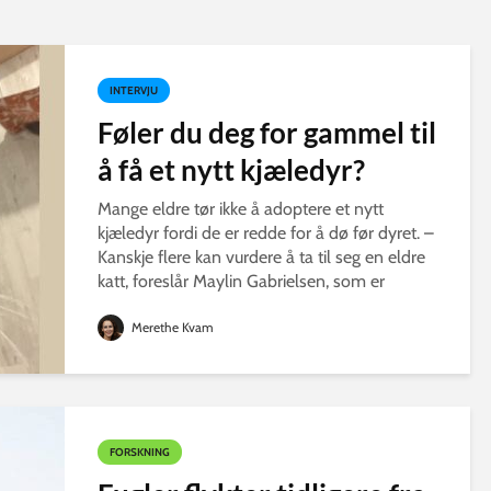
INTERVJU
Føler du deg for gammel til
å få et nytt kjæledyr?
Mange eldre tør ikke å adoptere et nytt
kjæledyr fordi de er redde for å dø før dyret. –
Kanskje flere kan vurdere å ta til seg en eldre
katt, foreslår Maylin Gabrielsen, som er
styreleder i Dyrenes Hjelper.
Merethe Kvam
FORSKNING