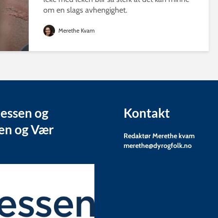
om en slags avhengighet.
Merethe Kvam
ressen og
Kontakt
ten og Vær
Redaktør Merethe kvam
merethe@dyrogfolk.no