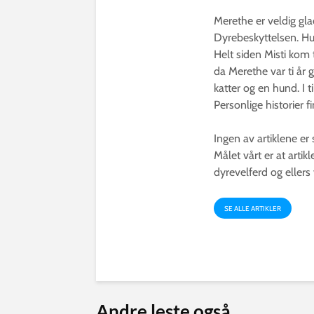
Merethe er veldig glad
Dyrebeskyttelsen. Hun
Helt siden Misti kom 
da Merethe var ti år 
katter og en hund. I t
Personlige historier 
Ingen av artiklene er
Målet vårt er at arti
dyrevelferd og ellers
SE ALLE ARTIKLER
Andre leste også