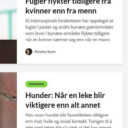
Fugler flykter tidligere fra
kvinner enn fra menn
Et internasjonalt forskerteam har oppdaget at
fugler i parker og andre bynære grøntområder
som lever i bynære områder flykter tidligere
når en kvinne nærmer seg enn når en mann
gjør det.
Merethe Kvam
FORSKNING
Hunder: Når en leke blir
viktigere enn alt annet
Hos noen hunder blir favorittleken viktigere
enn mat, hvile og sosial kontakt. Trangen til å
leke med leken blir så sterk at det kan minne